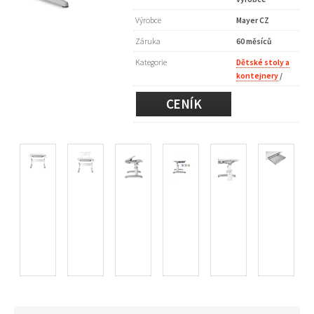
Výrobce
Mayer CZ
Záruka
60 měsíců
Kategorie
Dětské stoly a
kontejnery
/
CENÍK