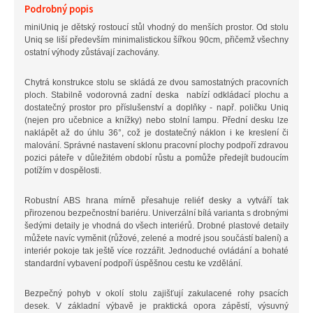
Podrobný popis
miniUniq je dětský rostoucí stůl vhodný do menších prostor. Od stolu
Uniq se liší především minimalistickou šířkou 90cm, přičemž všechny
ostatní výhody zůstávají zachovány.
Chytrá konstrukce stolu se skládá ze dvou samostatných pracovních
ploch. Stabilně vodorovná zadní deska nabízí odkládací plochu a
dostatečný prostor pro příslušenství a doplňky - např. poličku Uniq
(nejen pro učebnice a knížky) nebo stolní lampu. Přední desku lze
naklápět až do úhlu 36°, což je dostatečný náklon i ke kreslení či
malování. Správné nastavení sklonu pracovní plochy podpoří zdravou
pozici páteře v důležitém období růstu a pomůže předejít budoucím
potížím v dospělosti.
Robustní ABS hrana mírně přesahuje reliéf desky a vytváří tak
přirozenou bezpečnostní bariéru. Univerzální bílá varianta s drobnými
šedými detaily je vhodná do všech interiérů. Drobné plastové detaily
můžete navíc vyměnit (růžové, zelené a modré jsou součástí balení) a
interiér pokoje tak ještě více rozzářit. Jednoduché ovládání a bohaté
standardní vybavení podpoří úspěšnou cestu ke vzdělání.
Bezpečný pohyb v okolí stolu zajišťují zakulacené rohy psacích
desek. V základní výbavě je praktická opora zápěstí, výsuvný