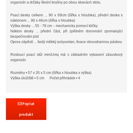
organizér a držáky školní brašny po obou stranách stolu.
Psací desky celkem ... 90 x 69cm (šířka x hloubka), přední deska s
náklonem ... 90 x 46cm (šířka x hloubka)
Výška desky ... 55 - 78 cm – mechanicky pomocí kličky
Náklon desky ... přední část, při zpětném dorovnání zpomalující
bezpečnostní píst
Opora zápěstí ... šedý měkký polyuretan, fixace oboustrannou páskou
Rostoucí psací stůl miniUniq má v základním vybavení zásuvkový
organizér.
Rozměry • 57 x 35 x 5 cm (šířka x hloubka x výška)
Výška úložiště • 5 cm Počet přihrádek • 4
Poptat
produkt