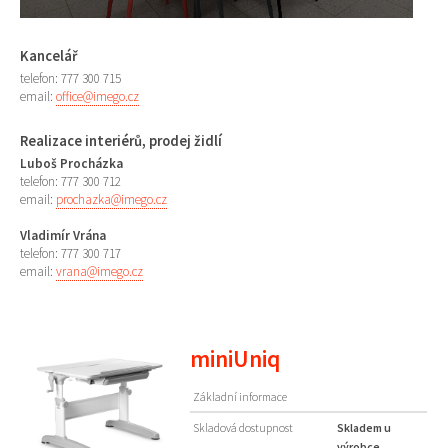
Kancelář
telefon: 777 300 715
email:
office@imego.cz
Realizace interiérů, prodej židlí
Luboš Procházka
telefon: 777 300 712
email:
prochazka@imego.cz
Vladimír Vrána
telefon: 777 300 717
email:
vrana@imego.cz
miniUniq
Základní informace
Skladová dostupnost
Skladem u
výrobce