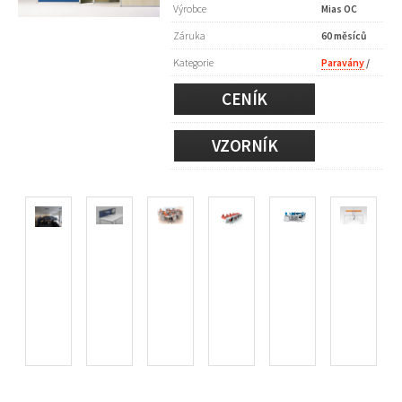
Výrobce
Mias OC
Záruka
60 měsíců
Kategorie
Paravány
/
CENÍK
VZORNÍK