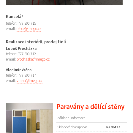
Kancelář
telefon: 777 300 715
email:
office@imego.cz
Realizace interiérů, prodej židlí
Luboš Procházka
telefon: 777 300 712
email:
prochazka@imego.cz
Vladimír Vrána
telefon: 777 300 717
email:
vrana@imego.cz
Paravány a dělící stěny
Základní informace
Skladová dostupnost
Na dotaz