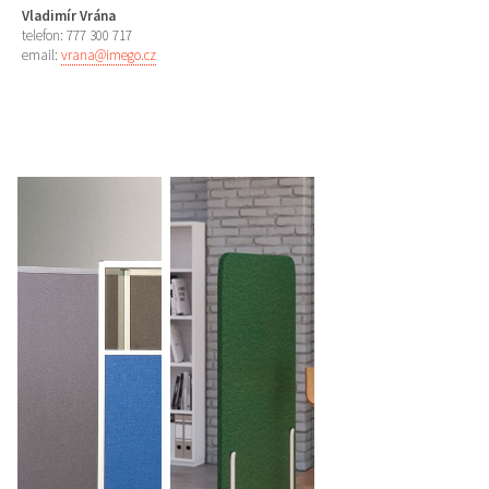
Vladimír Vrána
telefon: 777 300 717
email:
vrana@imego.cz
více zde ...
více zde ...