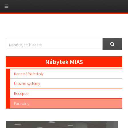
Nábytek MIAS
Kancelářské stoly
Úložné systémy
Recepce
Paravány