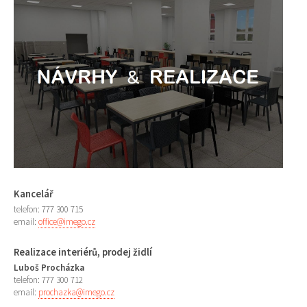
Kancelář
telefon: 777 300 715
email:
office@imego.cz
Realizace interiérů, prodej židlí
Luboš Procházka
telefon: 777 300 712
email:
prochazka@imego.cz