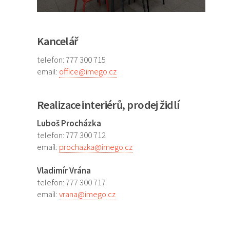
Kancelář
telefon: 777 300 715
email:
office@imego.cz
Realizace interiérů, prodej židlí
Luboš Procházka
telefon: 777 300 712
email:
prochazka@imego.cz
Vladimír Vrána
telefon: 777 300 717
email:
vrana@imego.cz