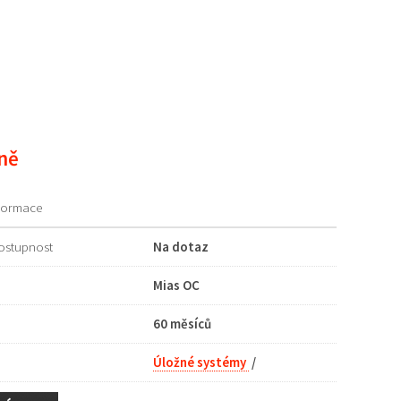
ně
nformace
ostupnost
Na dotaz
Mias OC
60 měsíců
Úložné systémy
/