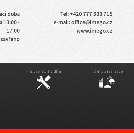
ací doba
Tel: +420 777 300 715
a 13:00 -
e-mail: office@imego.cz
17:00
www.imego.cz
: zavřeno
Příslušenství k židlím
Návrhy a realizace