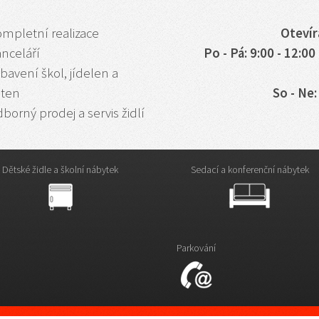
ompletní realizace
Otevír
anceláří
Po - Pá: 9:00 - 12:00 
bavení škol, jídelen a
aten
So - Ne
borný prodej a servis židlí
Dětské židle a školní nábytek
Sedací a konferenční nábytek
Parkování