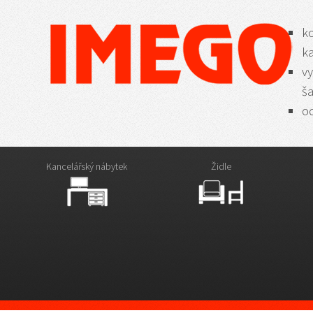
k
k
vy
š
od
Kancelářský nábytek
Židle