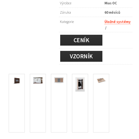
Výrobce
Mias OC
Záruka
60 měsíců
Kategorie
Úložné systémy
/
CENÍK
VZORNÍK