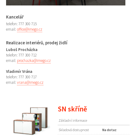
Kancelář
telefon: 777 300 715
email:
office@imego.cz
Realizace interiérů, prodej židlí
Luboš Procházka
telefon: 777 300 712
email:
prochazka@imego.cz
Vladimír Vrána
telefon: 777 300 717
email:
vrana@imego.cz
SN skříně
Základní informace
Skladová dostupnost
Na dotaz