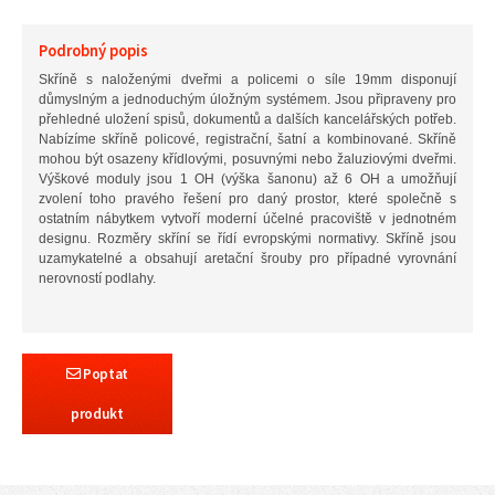
Podrobný popis
Skříně s naloženými dveřmi a policemi o síle 19mm disponují
důmyslným a jednoduchým úložným systémem. Jsou připraveny pro
přehledné uložení spisů, dokumentů a dalších kancelářských potřeb.
Nabízíme skříně policové, registrační, šatní a kombinované. Skříně
mohou být osazeny křídlovými, posuvnými nebo žaluziovými dveřmi.
Výškové moduly jsou 1 OH (výška šanonu) až 6 OH a umožňují
zvolení toho pravého řešení pro daný prostor, které společně s
ostatním nábytkem vytvoří moderní účelné pracoviště v jednotném
designu. Rozměry skříní se řídí evropskými normativy. Skříně jsou
uzamykatelné a obsahují aretační šrouby pro případné vyrovnání
nerovností podlahy.
Poptat
produkt