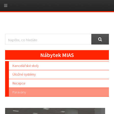
Nábytek MIAS
Kancelářské stoly
Úložné systémy
Recepce
Paravány