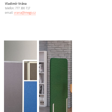
Vladimír Vrána
telefon: 777 300 717
email:
vrana@imego.cz
více zde ...
více zde ...