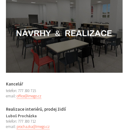
Kancelář
telefon: 777 300 715
email:
office@imego.cz
Realizace interiérů, prodej židlí
Luboš Procházka
telefon: 777 300 712
email:
prochazka@imego.cz