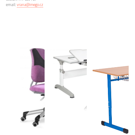
email:
vrana@imego.cz
více zde ...
více zde ...
více zde ...