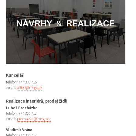
Kancelář
telefon: 777 300 715
email:
office@imego.cz
Realizace interiérů, prodej židlí
Luboš Procházka
telefon: 777 300 712
email:
prochazka@imego.cz
Vladimír Vrána
telefon: 777 300 717