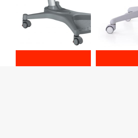
myPony
Smart