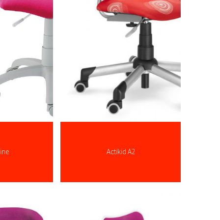
line
Actikid A2
 ...
více zde ...