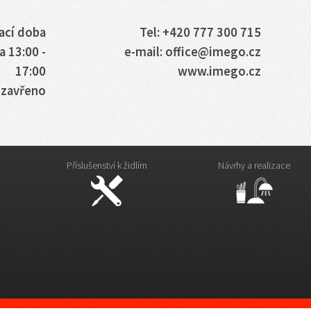
ací doba
Tel: +420 777 300 715
a 13:00 -
e-mail: office@imego.cz
17:00
www.imego.cz
: zavřeno
Příslušenství k židlím
Návrhy a realizace