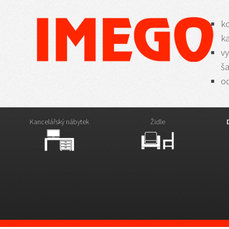
k
k
vy
š
od
Kancelářský nábytek
Židle