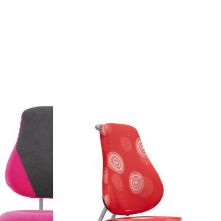
 ...
více zde ...