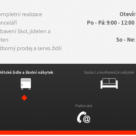
ompletní realizace
Otevír
anceláří
Po - Pá: 9:00 - 12:00 
bavení škol, jídelen a
aten
So - Ne
borný prodej a servis židlí
Dětské židle a školní nábytek
Sedací a konferenční nábytek
Parkování