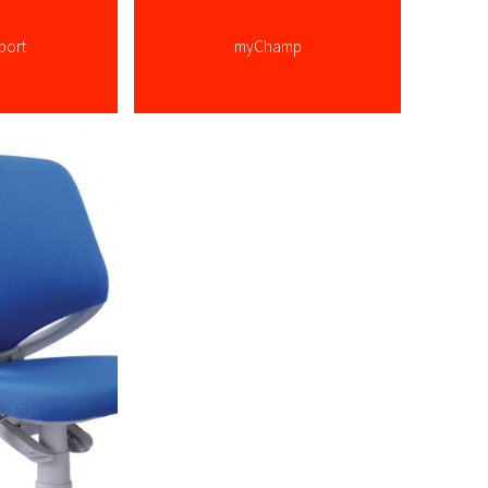
port
myChamp
 ...