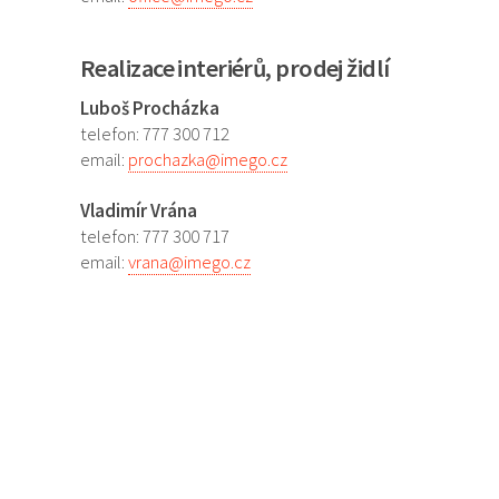
Realizace interiérů, prodej židlí
Luboš Procházka
telefon: 777 300 712
email:
prochazka@imego.cz
Vladimír Vrána
telefon: 777 300 717
email:
vrana@imego.cz