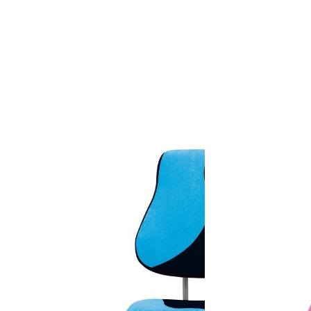
více zde ...
více zde