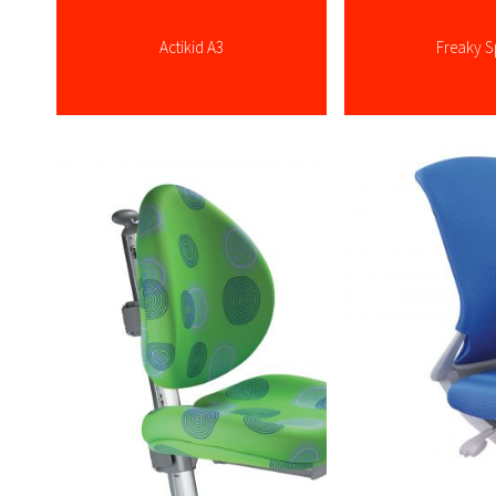
Actikid A3
Freaky S
více zde ...
více zde