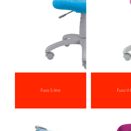
Fuxo S-line
Fuxo V-
více zde ...
více zde