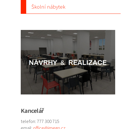
Školní nábytek
Kancelář
telefon: 777 300 715
email:
office@imego.cz