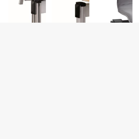
Square lavice
Berni lavice
Sitty lavice
více zde ...
více zde ...
více zde ...