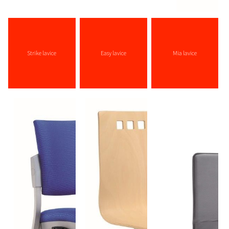
Strike lavice
Easy lavice
Mia lavice
více zde ...
více zde ...
více zde ...