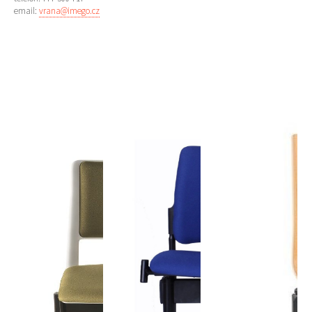
email:
vrana@imego.cz
více zde ...
více zde ...
více zde ...