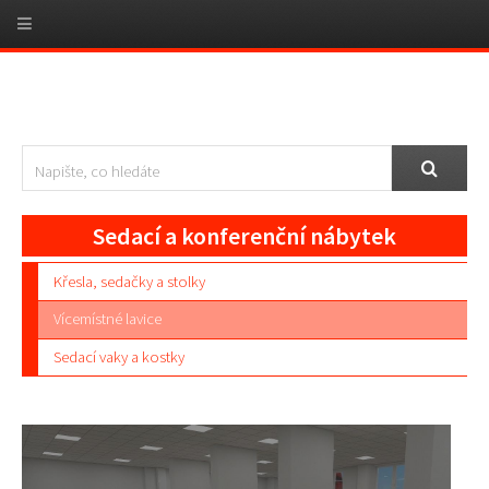
Sedací a konferenční nábytek
Křesla, sedačky a stolky
Vícemístné lavice
Sedací vaky a kostky