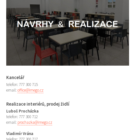
Kancelář
telefon: 777 300 715
email:
office@imego.cz
Realizace interiérů, prodej židlí
Luboš Procházka
telefon: 777 300 712
email:
prochazka@imego.cz
Vladimír Vrána
telefon: 777 300 717