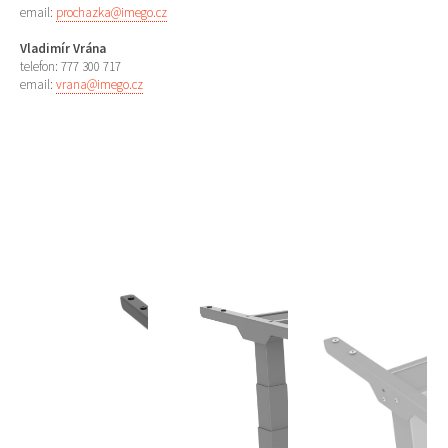
email:
prochazka@imego.cz
Vladimír Vrána
telefon: 777 300 717
email:
vrana@imego.cz
více zde ...
více zde ...
více zde ...