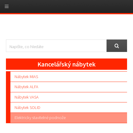
Kancelářský nábytek
Nábytek MIAS
Nábytek ALFA
Nábytek VASA
Nábytek SOLID
Elektricky stavitelné podnože