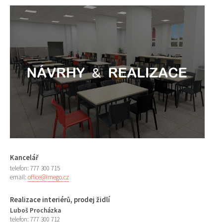
Kancelář
telefon: 777 300 715
email:
office@imego.cz
Realizace interiérů, prodej židlí
Luboš Procházka
telefon: 777 300 712