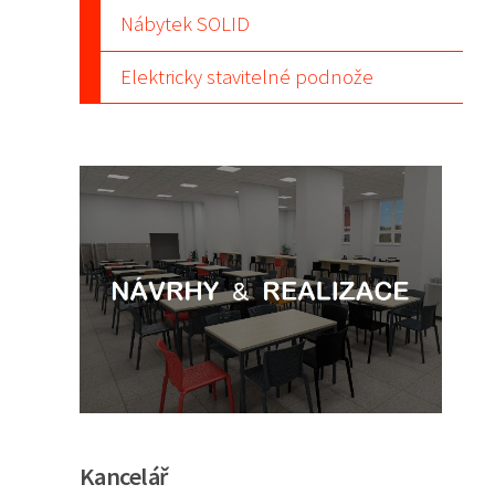
Nábytek SOLID
Elektricky stavitelné podnože
Kancelář