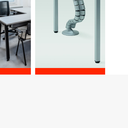
 prvky
Příslušenství MIAS