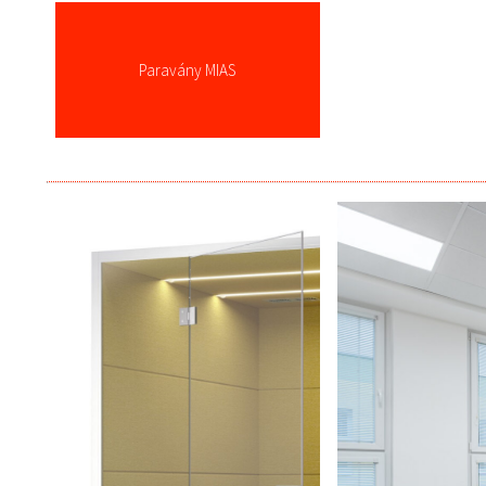
Paravány MIAS
více zde ...
více zde