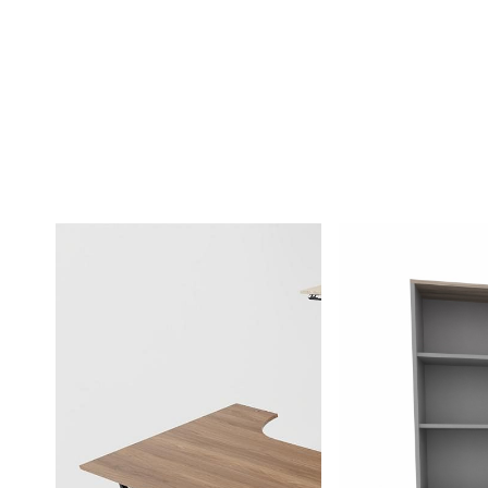
více zde ...
více zde