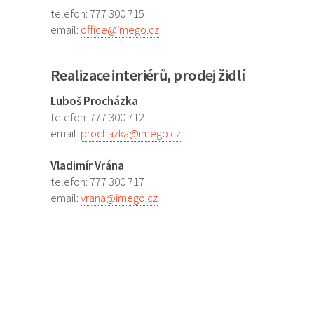
telefon: 777 300 715
email:
office@imego.cz
Realizace interiérů, prodej židlí
Luboš Procházka
telefon: 777 300 712
email:
prochazka@imego.cz
Vladimír Vrána
telefon: 777 300 717
email:
vrana@imego.cz