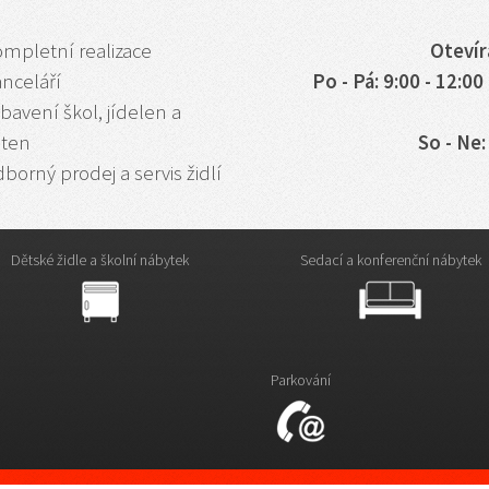
ompletní realizace
Otevír
anceláří
Po - Pá: 9:00 - 12:00 
bavení škol, jídelen a
aten
So - Ne
borný prodej a servis židlí
Dětské židle a školní nábytek
Sedací a konferenční nábytek
Parkování