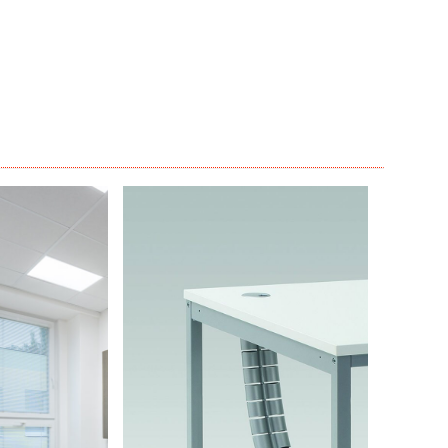
 ...
více zde ...