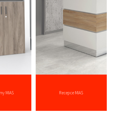
émy MIAS
Recepce MIAS