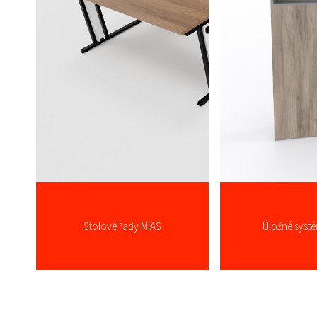
Stolové řady MIAS
Úložné syst
více zde ...