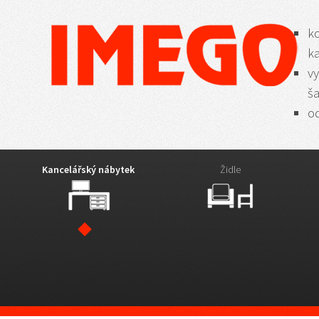
k
k
vy
š
od
Kancelářský nábytek
Židle