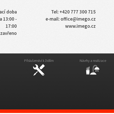
ací doba
Tel: +420 777 300 715
a 13:00 -
e-mail: office@imego.cz
17:00
www.imego.cz
: zavřeno
Příslušenství k židlím
Návrhy a realizace