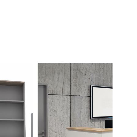
 ...
více zde ...